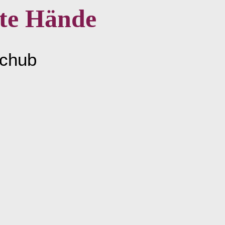
ute Hände
schub