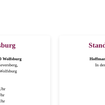
sburg
Stand
40 Wolfsburg
Hoffmann
eversberg,
In de
Wolfsburg
Uhr
Uhr
Uhr