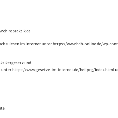
w.chiropraktik.de
chzulesen im Internet unter https://www.bdh-online.de/wp-con
aktikergesetz und
 unter https://www.gesetze-im-internet.de/heilprg/index.html 
ite.