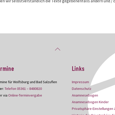
en wir selbstverständlich die Texte gegebenenfalls ändern und / 
Back
To
Top
ermine
Links
mine für Wolfsburg und Bad Salzuflen
Impressum
er:
Telefon 05361 – 8480820
Datenschutz
r via
Online-Terminvergabe
Anamnesebogen
Anamnesebogen Kinder
Privatsphäre-Einstellungen