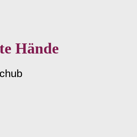
ute Hände
schub