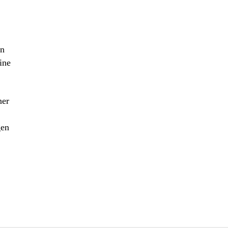
In
ine
ner
gen