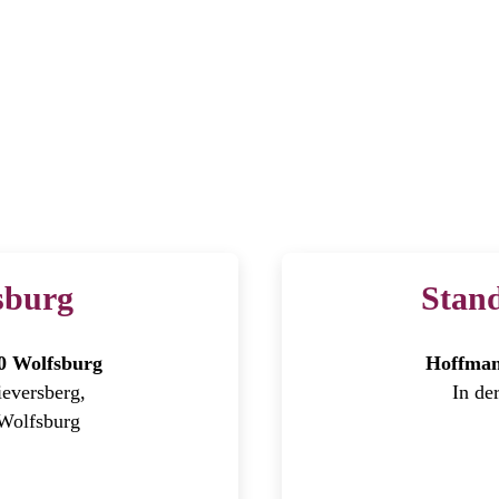
tte Mechanik der Arme und Beine
sburg
Stand
40 Wolfsburg
Hoffmann
eversberg,
In de
Wolfsburg