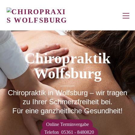
Skip
to
M
content
Chiropraktik
Wolfsburg
Chiropraktik in Wolfsburg – wir tragen
zu Ihrer Schmerzfreiheit bei.
Für eine ganzheitliche Gesundheit!
Online Terminvergabe
Telefon 05361 - 8480820